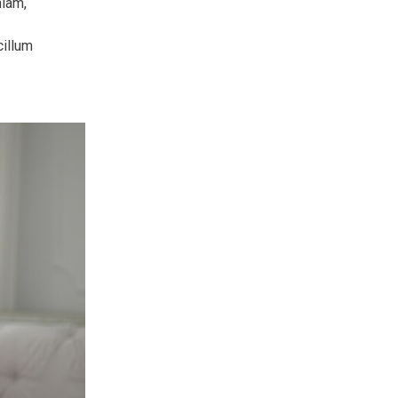
niam,
cillum