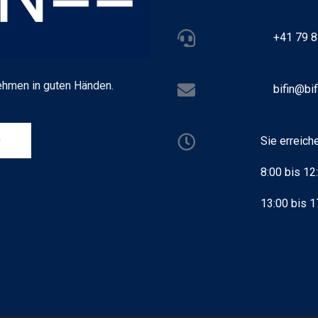
+41 79 8
ehmen in guten Händen.
bifin@bif
Sie erreich
e
8:00 bis 12
13:00 bis 1