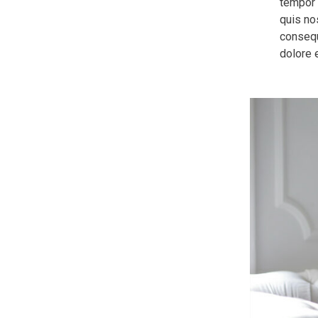
tempor 
quis no
consequa
dolore e