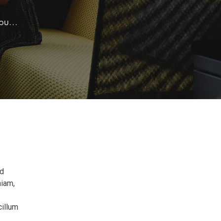
u...
od
niam,
cillum