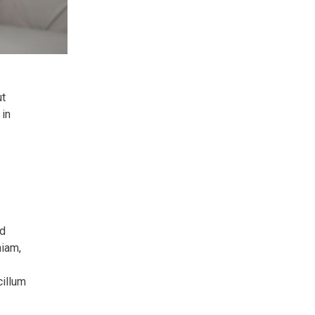
ut
 in
od
niam,
cillum