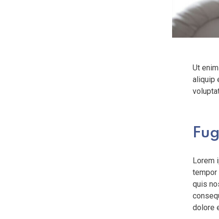
Ut enim
aliquip
voluptat
Fug
Lorem i
tempor 
quis no
consequa
dolore e