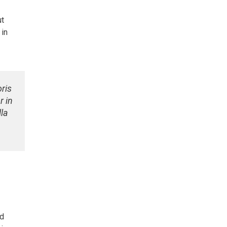
ut
 in
ris
r in
lla
od