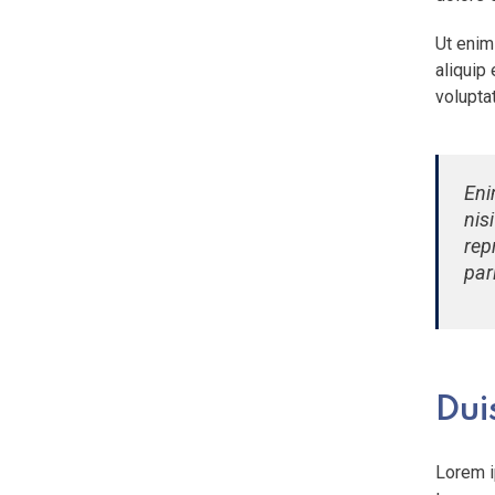
Ut enim
aliquip
voluptat
Eni
nis
rep
par
Dui
Lorem i