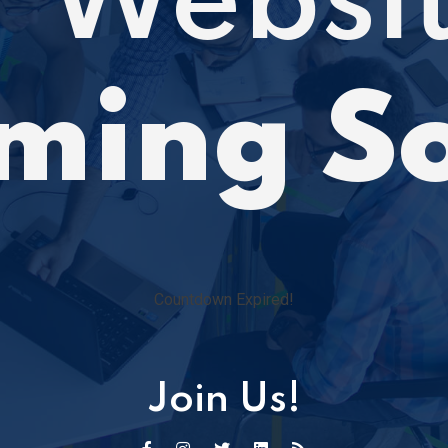
 Websit
ming S
Countdown Expired!
Join Us!