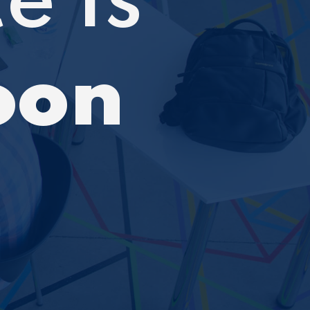
e Is
oon