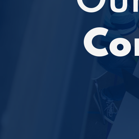
Our
Co