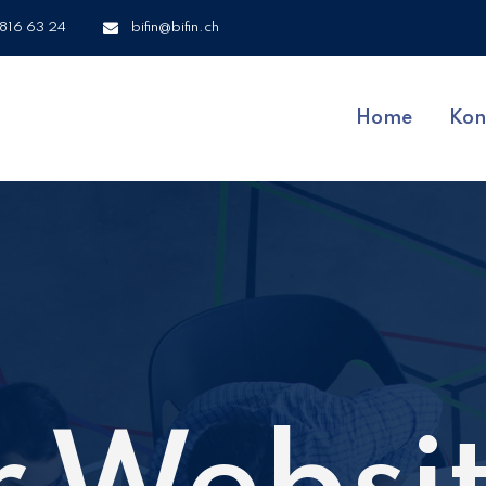
 816 63 24
bifin@bifin.ch
Home
Kon