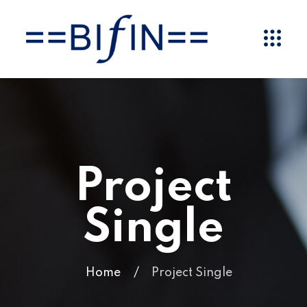
Project
Single
Home
/
Project Single