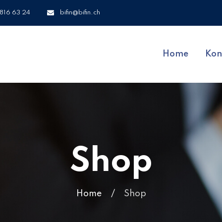
 816 63 24
bifin@bifin.ch
Home
Kon
Shop
Home
/
Shop